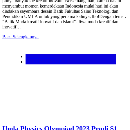
punya banyak ide kreatif inovatif. Bersemangatlah, karena dalam
menyambut momen kemerdekaan Indonesia mulai hari ini akan
diadakan sayembara desain Batik Fakultas Sains Teknologi dan
Pendidikan UMLA untuk yang pertama kalinya, lho!Dengan tema :
“Batik Muda kreatif inovatif dan islami”. Jiwa muda kreatif dan
inovatif…
Baca Selengkapnya
PENDIDIKAN
SEPUTAR KAMPUS
Umla Physics Olympiad 2023 Prodi S1