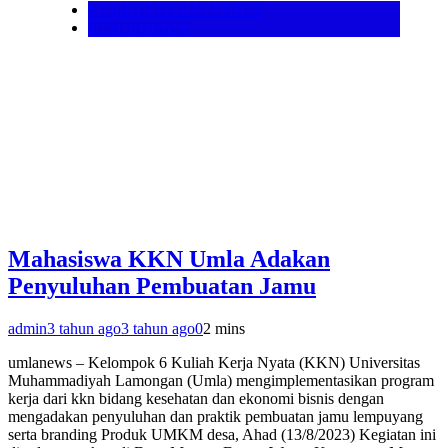
KULIAH KERJA NYATA
PENDIDIKAN
Mahasiswa KKN Umla Adakan
Penyuluhan Pembuatan Jamu
admin
3 tahun ago
3 tahun ago
0
2 mins
umlanews – Kelompok 6 Kuliah Kerja Nyata (KKN) Universitas
Muhammadiyah Lamongan (Umla) mengimplementasikan program
kerja dari kkn bidang kesehatan dan ekonomi bisnis dengan
mengadakan penyuluhan dan praktik pembuatan jamu lempuyang
serta branding Produk UMKM desa, Ahad (13/8/2023) Kegiatan ini