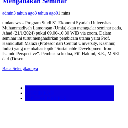
Mengadakan Seminar
admin
3 tahun ago
3 tahun ago
0
1 mins
umlanews – Program Studi S1 Ekonomi Syariah Universitas
Muhammadiyah Lamongan (Umla) akan menggelar seminar pada,
Ahad (21/1/2024) pukul 09.00-10.30 WIB via zoom. Dalam
seminar ini turut menghadirkan pembicara utama yaitu Prof.
Hamidullah Marazi (Profesor dari Central University, Kashmir,
India) yang membahas topik “Sustainable Development from
Islamic Perspective”. Pembicara kedua, Fifi Hakimi, S.E., M.SEI
dari (Dosen…
Baca Selengkapnya
KEPANDUAN
PENDIDIKAN
SEPUTAR KAMPUS