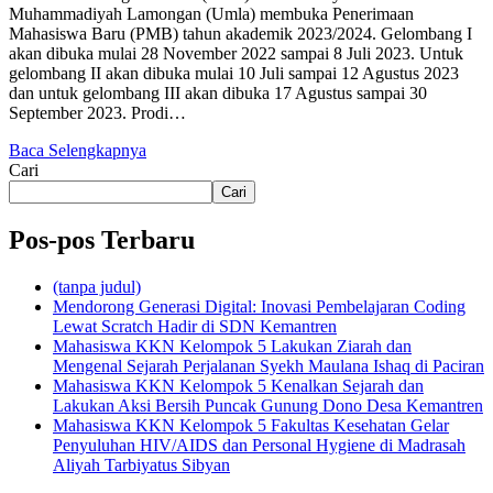
Muhammadiyah Lamongan (Umla) membuka Penerimaan
Mahasiswa Baru (PMB) tahun akademik 2023/2024. Gelombang I
akan dibuka mulai 28 November 2022 sampai 8 Juli 2023. Untuk
gelombang II akan dibuka mulai 10 Juli sampai 12 Agustus 2023
dan untuk gelombang III akan dibuka 17 Agustus sampai 30
September 2023. Prodi…
Baca Selengkapnya
Cari
Cari
Pos-pos Terbaru
(tanpa judul)
Mendorong Generasi Digital: Inovasi Pembelajaran Coding
Lewat Scratch Hadir di SDN Kemantren
Mahasiswa KKN Kelompok 5 Lakukan Ziarah dan
Mengenal Sejarah Perjalanan Syekh Maulana Ishaq di Paciran
Mahasiswa KKN Kelompok 5 Kenalkan Sejarah dan
Lakukan Aksi Bersih Puncak Gunung Dono Desa Kemantren
Mahasiswa KKN Kelompok 5 Fakultas Kesehatan Gelar
Penyuluhan HIV/AIDS dan Personal Hygiene di Madrasah
Aliyah Tarbiyatus Sibyan