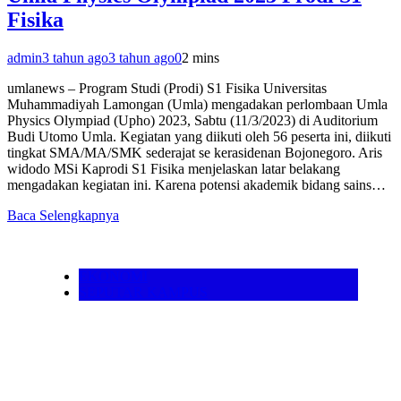
Fisika
admin
3 tahun ago
3 tahun ago
0
2 mins
umlanews – Program Studi (Prodi) S1 Fisika Universitas
Muhammadiyah Lamongan (Umla) mengadakan perlombaan Umla
Physics Olympiad (Upho) 2023, Sabtu (11/3/2023) di Auditorium
Budi Utomo Umla. Kegiatan yang diikuti oleh 56 peserta ini, diikuti
tingkat SMA/MA/SMK sederajat se kerasidenan Bojonegoro. Aris
widodo MSi Kaprodi S1 Fisika menjelaskan latar belakang
mengadakan kegiatan ini. Karena potensi akademik bidang sains…
Baca Selengkapnya
EKONOMI
SEPUTAR KAMPUS