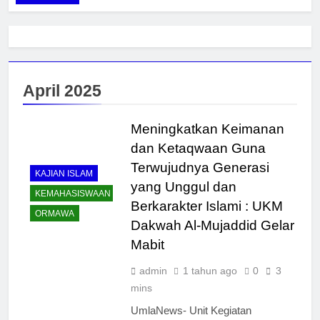
April 2025
Meningkatkan Keimanan
dan Ketaqwaan Guna
Terwujudnya Generasi
KAJIAN ISLAM
yang Unggul dan
KEMAHASISWAAN
Berkarakter Islami : UKM
ORMAWA
Dakwah Al-Mujaddid Gelar
Mabit
admin
1 tahun ago
0
3
mins
UmlaNews- Unit Kegiatan