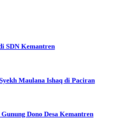
 di SDN Kemantren
yekh Maulana Ishaq di Paciran
k Gunung Dono Desa Kemantren