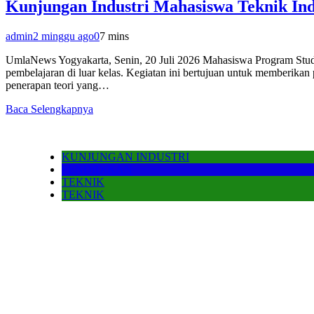
Kunjungan Industri Mahasiswa Teknik In
admin
2 minggu ago
0
7 mins
UmlaNews Yogyakarta, Senin, 20 Juli 2026 Mahasiswa Program Studi
pembelajaran di luar kelas. Kegiatan ini bertujuan untuk memberika
penerapan teori yang…
Baca Selengkapnya
KUNJUNGAN INDUSTRI
PENDIDIKAN
TEKNIK
TEKNIK