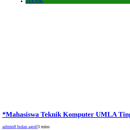
TEKNIK
*Mahasiswa Teknik Komputer UMLA Tingk
admin
8 bulan ago
0
3 mins