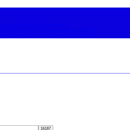
ewat Scratch Hadir di SDN Kemantren
arah Perjalanan Syekh Maulana Ishaq di Paciran
Aksi Bersih Puncak Gunung Dono Desa Kemantren