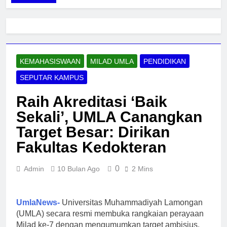
KEMAHASISWAAN
MILAD UMLA
PENDIDIKAN
SEPUTAR KAMPUS
Raih Akreditasi ‘Baik
Sekali’, UMLA Canangkan
Target Besar: Dirikan
Fakultas Kedokteran
0
Admin
10 Bulan Ago
2 Mins
UmlaNews-
Universitas Muhammadiyah Lamongan
(UMLA) secara resmi membuka rangkaian perayaan
Milad ke-7 dengan mengumumkan target ambisius,