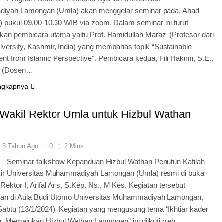
yah Lamongan (Umla) akan menggelar seminar pada, Ahad
) pukul 09.00-10.30 WIB via zoom. Dalam seminar ini turut
an pembicara utama yaitu Prof. Hamidullah Marazi (Profesor dari
iversity, Kashmir, India) yang membahas topik “Sustainable
t from Islamic Perspective”. Pembicara kedua, Fifi Hakimi, S.E.,
i (Dosen…
ngkapnya
Wakil Rektor Umla untuk Hizbul Wathan
3 Tahun Ago
0
2 Mins
– Seminar talkshow Kepanduan Hizbul Wathan Penutun Kafilah
kir Universitas Muhammadiyah Lamongan (Umla) resmi di buka
 Rektor I, Arifal Aris, S.Kep. Ns., M.Kes. Kegiatan tersebut
kan di Aula Budi Utomo Universitas Muhammadiyah Lamongan,
Sabtu (13/1/2024). Kegiatan yang mengusung tema “Ikhtiar kader
, Memajukan Hizbul Wathan Lamongan” ini diikuti oleh…