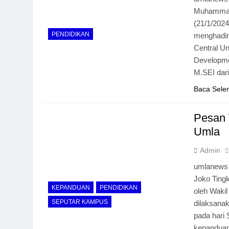
Muhammadi
(21/1/2024
PENDIDIKAN
menghadirk
Central Un
Developmen
M.SEI dar
Baca Sele
Pesan 
Umla
Admin
umlanews 
Joko Ting
KEPANDUAN
PENDIDIKAN
oleh Wakil
SEPUTAR KAMPUS
dilaksana
pada hari 
kepanduan