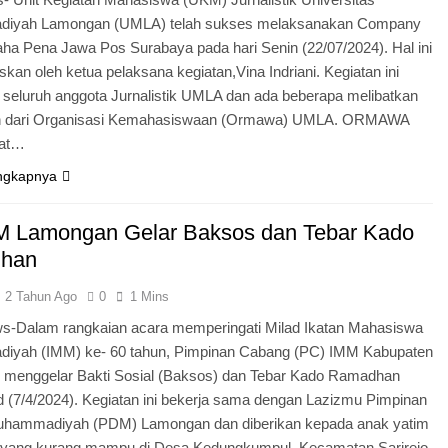
iyah Lamongan (UMLA) telah sukses melaksanakan Company
raha Pena Jawa Pos Surabaya pada hari Senin (22/07/2024). Hal ini
laskan oleh ketua pelaksana kegiatan,Vina Indriani. Kegiatan ini
eh seluruh anggota Jurnalistik UMLA dan ada beberapa melibatkan
an dari Organisasi Kemahasiswaan (Ormawa) UMLA. ORMAWA
bat…
ngkapnya
 Lamongan Gelar Baksos dan Tebar Kado
han
2 Tahun Ago
0
1 Mins
Dalam rangkaian acara memperingati Milad Ikatan Mahasiswa
yah (IMM) ke- 60 tahun, Pimpinan Cabang (PC) IMM Kabupaten
menggelar Bakti Sosial (Baksos) dan Tebar Kado Ramadhan
d (7/4/2024). Kegiatan ini bekerja sama dengan Lazizmu Pimpinan
hammadiyah (PDM) Lamongan dan diberikan kepada anak yatim
 yang kurang mampu di Desa Kedungkumpul, Kecamatan Sarirejo,