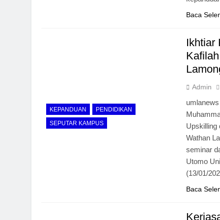
Baca Sele
Ikhtia
Kafila
Lamon
Admin
umlanews –
KEPANDUAN
PENDIDIKAN
Muhammad
SEPUTAR KAMPUS
Upskillin
Wathan La
seminar d
Utomo Uni
(13/01/202
Baca Sele
Kerjas