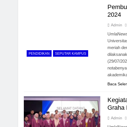
Pembuk
2024
Admin
UmlaNews-
Universit
meriah de
PENDIDIKAN
SEPUTAR KAMPUS
dilaksanak
(29/07/20
notabenya 
akademik
Baca Sele
Kegiat
Graha 
Admin
UmlaNews-