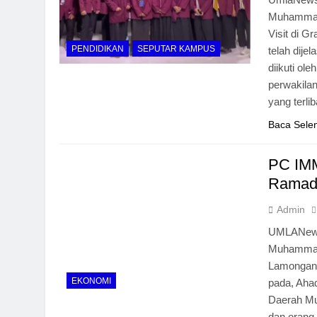
Muhammad
Visit di G
PENDIDIKAN
SEPUTAR KAMPUS
telah dije
diikuti ol
perwakil
yang terli
Baca Sele
PC IMM
Ramad
Admin
UMLANews-
Muhammadi
Lamongan 
EKONOMI
pada, Aha
Daerah Mu
dan orang