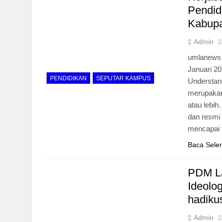
Pendid
Kabup
Admin
umlanews 
Januari 2
PENDIDIKAN
SEPUTAR KAMPUS
Understan
merupakan
atau lebi
dan resmi
mencapai 
Baca Sele
PDM La
Ideolo
hadiku
Admin