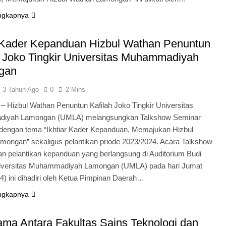
ngkapnya
r Kader Kepanduan Hizbul Wathan Penuntun
h Joko Tingkir Universitas Muhammadiyah
gan
3 Tahun Ago
0
2 Mins
 Hizbul Wathan Penuntun Kafilah Joko Tingkir Universitas
iyah Lamongan (UMLA) melangsungkan Talkshow Seminar
g dengan tema “Ikhtiar Kader Kepanduan, Memajukan Hizbul
mongan” sekaligus pelantikan priode 2023/2024. Acara Talkshow
an pelantikan kepanduan yang berlangsung di Auditorium Budi
versitas Muhammadiyah Lamongan (UMLA) pada hari Jumat
4) ini dihadiri oleh Ketua Pimpinan Daerah…
ngkapnya
ama Antara Fakultas Sains Teknologi dan