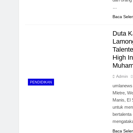
…
Baca Sele
Duta K
Lamong
Talent
High In
Muham
Admin
PENDIDIKAN
umlanews 
Mletre, We
Manis, El 
untuk men
bertalenta
mengatakan
Baca Sele