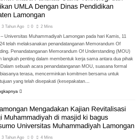
ikan UMLA Dengan Dinas Pendidikan
aten Lamongan
3 Tahun Ago
0
2 Mins
– Universitas Muhammadiyah Lamongan pada hari Kamis, 11
024 telah melaksanakan penandatanganan Memorandum Of
ding. Penandatanganan Memorandum Of Understanding (MOU)
 langkah penting dalam membentuk kerja sama antara dua pihak
h. Dalam sebuah acara penandatanganan MOU, suasana formal
 biasanya terasa, mencerminkan komitmen bersama untuk
tujuan yang telah disepakati (kesepakatan…
ngkapnya
mongan Mengadakan Kajian Revitalisasi
gi Muhammadiyah di masjid ki bagus
sumo Universitas Muhammadiyah Lamongan
3 Tahun Ago
0
4 Mins