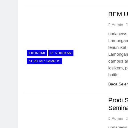
BEM Um
Admin
umlanews 
Lamongan 
tenun ika
EKONOMI
PENDIDIKAN
Lamongan. 
campus amb
SEPUTAR KAMPUS
lesikom, p
butik…
Baca Sele
Prodi 
Semin
Admin
umlanews 