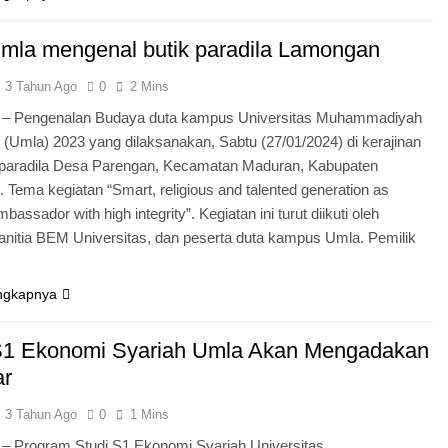
la mengenal butik paradila Lamongan
3 Tahun Ago
0
2 Mins
– Pengenalan Budaya duta kampus Universitas Muhammadiyah
(Umla) 2023 yang dilaksanakan, Sabtu (27/01/2024) di kerajinan
t paradila Desa Parengan, Kecamatan Maduran, Kabupaten
Tema kegiatan “Smart, religious and talented generation as
assador with high integrity”. Kegiatan ini turut diikuti oleh
anitia BEM Universitas, dan peserta duta kampus Umla. Pemilik
ngkapnya
S1 Ekonomi Syariah Umla Akan Mengadakan
ar
3 Tahun Ago
0
1 Mins
– Program Studi S1 Ekonomi Syariah Universitas