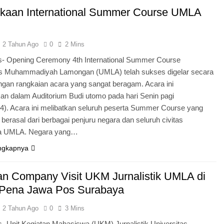
aan International Summer Course UMLA
2 Tahun Ago
0
2 Mins
 Opening Ceremony 4th International Summer Course
as Muhammadiyah Lamongan (UMLA) telah sukses digelar secara
ngan rangkaian acara yang sangat beragam. Acara ini
an dalam Auditorium Budi utomo pada hari Senin pagi
24). Acara ini melibatkan seluruh peserta Summer Course yang
berasal dari berbagai penjuru negara dan seluruh civitas
a UMLA. Negara yang…
ngkapnya
an Company Visit UKM Jurnalistik UMLA di
Pena Jawa Pos Surabaya
2 Tahun Ago
0
3 Mins
 Unit Kegiatan Mahasiswa (UKM) Jurnalistik Universitas