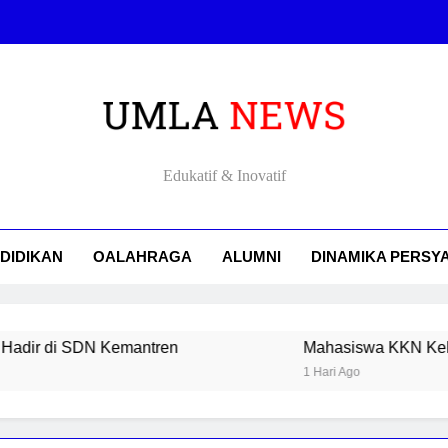
Mendorong Generasi Digital: Inovasi Pembelajaran Coding
Mahasiswa KKN Kelompok 5 Lakukan Ziarah dan Mengenal Sejar
Mahasiswa KKN Kelompok 5 Kenalkan Sejarah dan Lakukan 
LA NEWS
Edukatif & Inovatif
Mendorong Generasi Digital: Inovasi Pembelajaran Coding
Mahasiswa KKN Kelompok 5 Lakukan Ziarah dan Mengenal Sejar
DIDIKAN
OALAHRAGA
ALUMNI
DINAMIKA PERSY
Mahasiswa KKN Kelompok 5 Kenalkan Sejarah dan Lakukan 
N Kemantren
Mahasiswa KKN Kelompok 5 Lakuk
1 Hari Ago