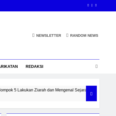
 Lewat Scratch Hadir di SDN Kemantren
ah Perjalanan Syekh Maulana Ishaq di
Paciran
Aksi Bersih Puncak Gunung Dono Desa
Kemantren
NEWSLETTER
RANDOM NEWS
 Lewat Scratch Hadir di SDN Kemantren
ah Perjalanan Syekh Maulana Ishaq di
Paciran
ARIKATAN
REDAKSI
Aksi Bersih Puncak Gunung Dono Desa
Kemantren
an Ziarah dan Mengenal Sejarah Perjalanan Syekh Maulana I