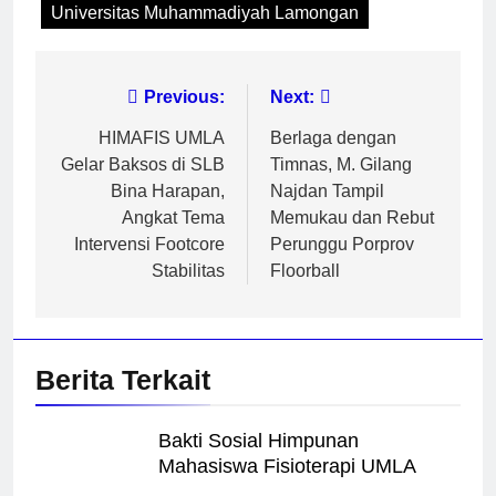
Universitas Muhammadiyah Lamongan
Navigasi
Previous:
Next:
pos
HIMAFIS UMLA
Berlaga dengan
Gelar Baksos di SLB
Timnas, M. Gilang
Bina Harapan,
Najdan Tampil
Angkat Tema
Memukau dan Rebut
Intervensi Footcore
Perunggu Porprov
Stabilitas
Floorball
Berita Terkait
Bakti Sosial Himpunan
Mahasiswa Fisioterapi UMLA