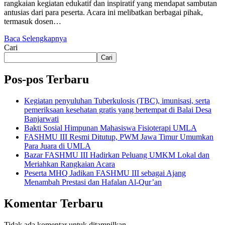
rangkaian kegiatan edukatif dan inspiratif yang mendapat sambutan
antusias dari para peserta. Acara ini melibatkan berbagai pihak,
termasuk dosen…
Baca Selengkapnya
Cari
Cari
Pos-pos Terbaru
Kegiatan penyuluhan Tuberkulosis (TBC), imunisasi, serta
pemeriksaan kesehatan gratis yang bertempat di Balai Desa
Banjarwati
Bakti Sosial Himpunan Mahasiswa Fisioterapi UMLA
FASHMU III Resmi Ditutup, PWM Jawa Timur Umumkan
Para Juara di UMLA
Bazar FASHMU III Hadirkan Peluang UMKM Lokal dan
Meriahkan Rangkaian Acara
Peserta MHQ Jadikan FASHMU III sebagai Ajang
Menambah Prestasi dan Hafalan Al-Qur’an
Komentar Terbaru
Tidak ada komentar untuk ditampilkan.