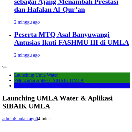
sebagai Ajang Menambah Prestasi
dan Hafalan Al-Qur’an
2 minggu ago
Peserta MTQ Asal Banyuwangi
Antusias Ikuti FASHMU III di UMLA
2 minggu ago
Launching Umla Water
Peluncuran Aplikasi SIBAIK UMLA
SEPUTAR KAMPUS
Launching UMLA Water & Aplikasi
SIBAIK UMLA
admin
6 bulan ago
0
4 mins