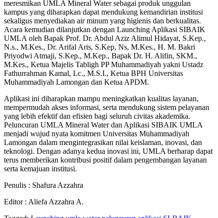
meresmikan UMLA Mineral Water sebagai produk unggulan
kampus yang diharapkan dapat mendukung kemandirian institusi
sekaligus menyediakan air minum yang higienis dan berkualitas.
Acara kemudian dilanjutkan dengan Launching Aplikasi SIBAIK
UMLA oleh Bapak Prof. Dr. Abdul Aziz Alimul Hidayat, S.Kep.,
N.s., M.Kes., Dr. Arifal Aris, S.Kep, Ns, M.Kes., H. M. Bakri
Priyodwi Atmaji, S.Kep., M.Kep., Bapak Dr. H. Alifin, SKM.,
M.Kes., Ketua Majelis Tabligh PP Muhammadiyah yakni Ustadz
Fathurrahman Kamal, Lc., M.S.I., Ketua BPH Universitas
Muhammadiyah Lamongan dan Ketua APDM.
Aplikasi ini diharapkan mampu meningkatkan kualitas layanan,
mempermudah akses informasi, serta mendukung sistem pelayanan
yang lebih efektif dan efisien bagi seluruh civitas akademika.
Peluncuran UMLA Mineral Water dan Aplikasi SIBAIK UMLA
menjadi wujud nyata komitmen Universitas Muhammadiyah
Lamongan dalam mengintegrasikan nilai keislaman, inovasi, dan
teknologi. Dengan adanya kedua inovasi ini, UMLA berharap dapat
terus memberikan kontribusi positif dalam pengembangan layanan
serta kemajuan institusi.
Penulis : Shafura Azzahra
Editor : Aliefa Azzahra A.