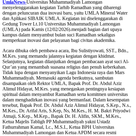
UmlaNews-
Universitas Muhammadiyah Lamongan
menyelenggarakan kegiatan Tarhib Ramadhan yang dibarengi
dengan peluncuran dua inovasi baru, yaitu UMLA Mineral Water
dan Aplikasi SIBAIK UMLA. Kegiatan ini diselenggarakan di
Gedung Tower Lt.10 Universitas Muhammadiyah Lamongan
(UMLA) pada Kamis (12/02/2026).menjadi bagian dari upaya
kampus dalam menyambut bulan suci Ramadhan sekaligus
memperkuat inovasi dan pelayanan bagi civitas akademika.
Acara dibuka oleh pembawa acara, Ibu Sulistiyowati, SST., Bdn.,
M.Kes. yang memandu jalannya kegiatan dengan khidmat.
Selanjutnya, kegiatan dilanjutkan dengan pembacaan ayat suci Al-
Qur’an yang menambah suasana religius dan penuh keberkahan.
Tidak lupa dengan menyanyikan Lagu Indonesia raya dan Mars
Muhammadiyah. Memasuki agenda berikutnya, sambutan
disampaikan oleh Rektor UMLA, Bapak Prof. Dr. Abdul Aziz
Alimul Hidayat, M.Kes. yang menegaskan pentingnya kesiapan
spiritual dalam menyambut Ramadhan serta komitmen universitas
dalam menghadirkan inovasi yang bermanfaat. Dalam kesempatan
tersebut, Bapak Prof. Dr. Abdul Aziz Alimul Hidayat, S.Kep., N.s.,
M.Kes., Dr. Arifal Aris, S.Kep, Ns, M.Kes., H. M. Bakri Priyodwi
Atmaji, S.Kep., M.Kep., Bapak Dr. H. Alifin, SKM., M.Kes.,
Ketua Majelis Tabligh PP Muhammadiyah yakni Ustadz
Fathurrahman Kamal, Lc., M.S.I., Ketua BPH Universitas
Muhammadiyah Lamongan dan Ketua APDM secara resmi