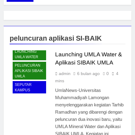
peluncuran aplikasi SI-BAIK
LAUNCHING
Launching UMLA Water &
UMLA WATER
Aplikasi SIBAIK UMLA
PELUNCURAN
APLIKASI SIBAIK
admin
6 bulan ago
0
4
UMLA
mins
SEPUTAR
UmlaNews-Universitas
KAMPUS
Muhammadiyah Lamongan
menyelenggarakan kegiatan Tarhib
Ramadhan yang dibarengi dengan
peluncuran dua inovasi baru, yaitu
UMLA Mineral Water dan Aplikasi
SIBAIK UMLA. Kegiatan ini