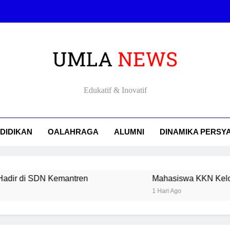
Mendorong Generasi Digital: Inovasi Pembelajaran Coding
Mahasiswa KKN Kelompok 5 Lakukan Ziarah dan Mengenal Sejar
Mahasiswa KKN Kelompok 5 Kenalkan Sejarah dan Lakukan 
LA NEWS
Edukatif & Inovatif
Mendorong Generasi Digital: Inovasi Pembelajaran Coding
Mahasiswa KKN Kelompok 5 Lakukan Ziarah dan Mengenal Sejar
DIDIKAN
OALAHRAGA
ALUMNI
DINAMIKA PERSY
Mahasiswa KKN Kelompok 5 Kenalkan Sejarah dan Lakukan 
N Kemantren
Mahasiswa KKN Kelompok 5 Lakuk
1 Hari Ago