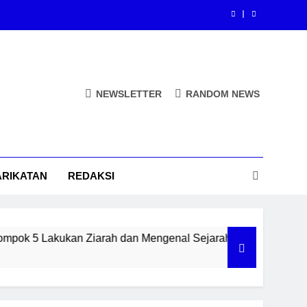
 Lewat Scratch Hadir di SDN Kemantren
ah Perjalanan Syekh Maulana Ishaq di
Paciran
Aksi Bersih Puncak Gunung Dono Desa
NEWSLETTER
RANDOM NEWS
Kemantren
 Lewat Scratch Hadir di SDN Kemantren
ah Perjalanan Syekh Maulana Ishaq di
Paciran
ARIKATAN
REDAKSI
Aksi Bersih Puncak Gunung Dono Desa
Kemantren
an Ziarah dan Mengenal Sejarah Perjalanan Syekh Maulana I