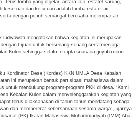
Jenis lomba yang digelar, antara lain, estafet sarung,
h keseruan dan kelucuan adalah lomba estafet air.
peserta dengan penuh semangat berusaha melempar air
ik Lidiyawati mengatakan bahwa kegiatan ini merupakan
dengan tujuan untuk bersenang-senang serta menjaga
n Kulon sehingga selalu tercipta suasana guyub rukun
laku Kordinator Desa (Kordes) KKN UMLA Desa Kebalan
tan ini merupakan bentuk partisipasi mahasiswa dalam
s untuk mendukung program-program PKK di desa. “Kami
Desa Kebalan Kulon dalam menyelenggarakan kegiatan yang
 dapat terus dilaksanakan di tahun-tahun mendatang sebagai
hlawan dan mempererat kebersamaan sesama warga”, ujarnya
misariat (PK) Ikatan Mahasiswa Muhammadiyah (IMM) Abu