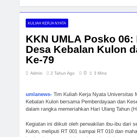
KULIAH KERJA NYATA
KKN UMLA Posko 06: 
Desa Kebalan Kulon 
Ke-79
0
Admin
2 Tahun Ago
3 Mins
umlanews-
Tim Kuliah Kerja Nyata Universita
Kebalan Kulon bersama Pemberdayaan dan Kese
dalam rangka memeriahkan Hari Ulang Tahun (HU
Kegiatan ini diikuti oleh perwakilan ibu-ibu dar
Kulon, meliputi RT 001 sampai RT 010 dan mah