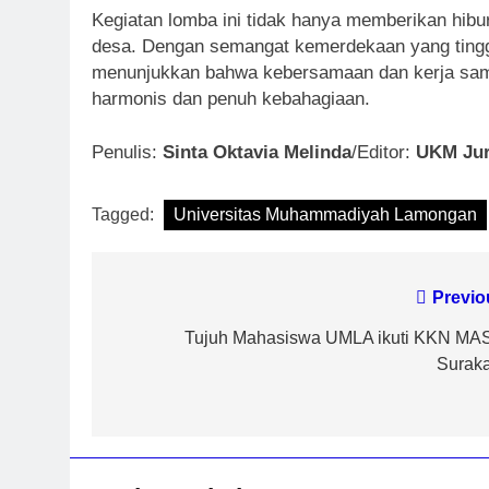
Kegiatan lomba ini tidak hanya memberikan hibu
desa. Dengan semangat kemerdekaan yang tinggi
menunjukkan bahwa kebersamaan dan kerja sama
harmonis dan penuh kebahagiaan.
Penulis:
Sinta Oktavia Melinda
/Editor:
UKM Jur
Tagged:
Universitas Muhammadiyah Lamongan
Navigasi
Previo
pos
Tujuh Mahasiswa UMLA ikuti KKN MAS
Suraka