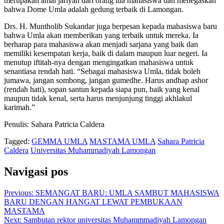
merupakan amal jariyah dari orang tua mahasiswa dan menegaskan
bahwa Dome Umla adalah gedung terbaik di Lamongan.
Drs. H. Muntholib Sukandar juga berpesan kepada mahasiswa baru
bahwa Umla akan memberikan yang terbaik untuk mereka. Ia
berharap para mahasiswa akan menjadi sarjana yang baik dan
memiliki kesempatan kerja, baik di dalam maupun luar negeri. Ia
menutup iftitah-nya dengan mengingatkan mahasiswa untuk
senantiasa rendah hati. “Sebagai mahasiswa Umla, tidak boleh
jumawa, jangan sombong, jangan gumedhe. Harus andhap ashor
(rendah hati), sopan santun kepada siapa pun, baik yang kenal
maupun tidak kenal, serta harus menjunjung tinggi akhlakul
karimah.”
Penulis: Sahara Patricia Caldera
Tagged:
GEMMA UMLA
MASTAMA UMLA
Sahara Patricia
Caldera
Universitas Muhammadiyah Lamongan
Navigasi pos
Previous:
SEMANGAT BARU: UMLA SAMBUT MAHASISWA
BARU DENGAN HANGAT LEWAT PEMBUKAAN
MASTAMA
Next:
Sambutan rektor universitas Muhammmadiyah Lamongan