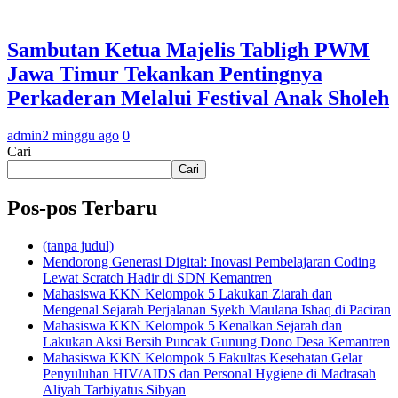
Sambutan Ketua Majelis Tabligh PWM
Jawa Timur Tekankan Pentingnya
Perkaderan Melalui Festival Anak Sholeh
admin
2 minggu ago
0
Cari
Cari
Pos-pos Terbaru
(tanpa judul)
Mendorong Generasi Digital: Inovasi Pembelajaran Coding
Lewat Scratch Hadir di SDN Kemantren
Mahasiswa KKN Kelompok 5 Lakukan Ziarah dan
Mengenal Sejarah Perjalanan Syekh Maulana Ishaq di Paciran
Mahasiswa KKN Kelompok 5 Kenalkan Sejarah dan
Lakukan Aksi Bersih Puncak Gunung Dono Desa Kemantren
Mahasiswa KKN Kelompok 5 Fakultas Kesehatan Gelar
Penyuluhan HIV/AIDS dan Personal Hygiene di Madrasah
Aliyah Tarbiyatus Sibyan