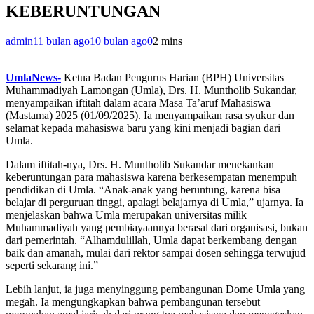
KEBERUNTUNGAN
admin
11 bulan ago
10 bulan ago
0
2 mins
UmlaNews-
Ketua Badan Pengurus Harian (BPH) Universitas
Muhammadiyah Lamongan (Umla), Drs. H. Muntholib Sukandar,
menyampaikan iftitah dalam acara Masa Ta’aruf Mahasiswa
(Mastama) 2025 (01/09/2025). Ia menyampaikan rasa syukur dan
selamat kepada mahasiswa baru yang kini menjadi bagian dari
Umla.
Dalam iftitah-nya, Drs. H. Muntholib Sukandar menekankan
keberuntungan para mahasiswa karena berkesempatan menempuh
pendidikan di Umla. “Anak-anak yang beruntung, karena bisa
belajar di perguruan tinggi, apalagi belajarnya di Umla,” ujarnya. Ia
menjelaskan bahwa Umla merupakan universitas milik
Muhammadiyah yang pembiayaannya berasal dari organisasi, bukan
dari pemerintah. “Alhamdulillah, Umla dapat berkembang dengan
baik dan amanah, mulai dari rektor sampai dosen sehingga terwujud
seperti sekarang ini.”
Lebih lanjut, ia juga menyinggung pembangunan Dome Umla yang
megah. Ia mengungkapkan bahwa pembangunan tersebut