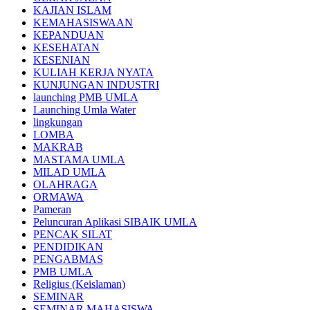
KAJIAN ISLAM
KEMAHASISWAAN
KEPANDUAN
KESEHATAN
KESENIAN
KULIAH KERJA NYATA
KUNJUNGAN INDUSTRI
launching PMB UMLA
Launching Umla Water
lingkungan
LOMBA
MAKRAB
MASTAMA UMLA
MILAD UMLA
OLAHRAGA
ORMAWA
Pameran
Peluncuran Aplikasi SIBAIK UMLA
PENCAK SILAT
PENDIDIKAN
PENGABMAS
PMB UMLA
Religius (Keislaman)
SEMINAR
SEMINAR MAHASISWA