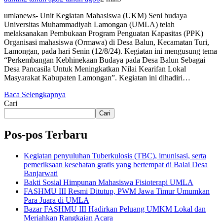
umlanews- Unit Kegiatan Mahasiswa (UKM) Seni budaya
Universitas Muhammadiyah Lamongan (UMLA) telah
melaksanakan Pembukaan Program Penguatan Kapasitas (PPK)
Organisasi mahasiswa (Ormawa) di Desa Balun, Kecamatan Turi,
Lamongan, pada hari Senin (12/8/24). Kegiatan ini mengusung tema
“Perkembangan Kebhinekaan Budaya pada Desa Balun Sebagai
Desa Pancasila Untuk Meningkatkan Nilai Kearifan Lokal
Masyarakat Kabupaten Lamongan”. Kegiatan ini dihadiri…
Baca Selengkapnya
Cari
Cari
Pos-pos Terbaru
Kegiatan penyuluhan Tuberkulosis (TBC), imunisasi, serta
pemeriksaan kesehatan gratis yang bertempat di Balai Desa
Banjarwati
Bakti Sosial Himpunan Mahasiswa Fisioterapi UMLA
FASHMU III Resmi Ditutup, PWM Jawa Timur Umumkan
Para Juara di UMLA
Bazar FASHMU III Hadirkan Peluang UMKM Lokal dan
Meriahkan Rangkaian Acara