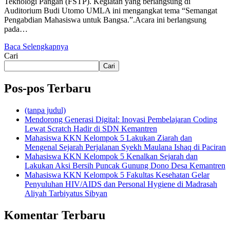
Teknologi Pangan (FSTP). Kegiatan yang berlangsung di
Auditorium Budi Utomo UMLA ini mengangkat tema “Semangat
Pengabdian Mahasiswa untuk Bangsa.”.Acara ini berlangsung
pada…
Baca Selengkapnya
Cari
Cari
Pos-pos Terbaru
(tanpa judul)
Mendorong Generasi Digital: Inovasi Pembelajaran Coding
Lewat Scratch Hadir di SDN Kemantren
Mahasiswa KKN Kelompok 5 Lakukan Ziarah dan
Mengenal Sejarah Perjalanan Syekh Maulana Ishaq di Paciran
Mahasiswa KKN Kelompok 5 Kenalkan Sejarah dan
Lakukan Aksi Bersih Puncak Gunung Dono Desa Kemantren
Mahasiswa KKN Kelompok 5 Fakultas Kesehatan Gelar
Penyuluhan HIV/AIDS dan Personal Hygiene di Madrasah
Aliyah Tarbiyatus Sibyan
Komentar Terbaru