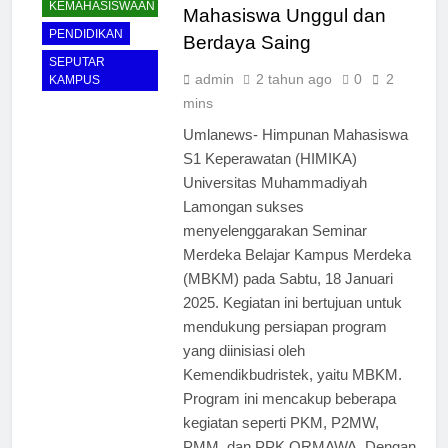
KEMAHASISWAAN
Mahasiswa Unggul dan
PENDIDIKAN
Berdaya Saing
SEPUTAR
admin
2 tahun ago
0
2
KAMPUS
mins
Umlanews- Himpunan Mahasiswa
S1 Keperawatan (HIMIKA)
Universitas Muhammadiyah
Lamongan sukses
menyelenggarakan Seminar
Merdeka Belajar Kampus Merdeka
(MBKM) pada Sabtu, 18 Januari
2025. Kegiatan ini bertujuan untuk
mendukung persiapan program
yang diinisiasi oleh
Kemendikbudristek, yaitu MBKM.
Program ini mencakup beberapa
kegiatan seperti PKM, P2MW,
PMM, dan PPK ORMAWA. Dengan