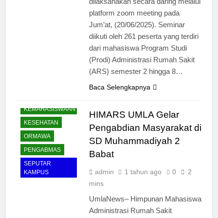
dilaksanakan secara daring melalui
platform zoom meeting pada
Jum’at, (20/06/2025). Seminar
diikuti oleh 261 peserta yang terdiri
dari mahasiswa Program Studi
(Prodi) Administrasi Rumah Sakit
(ARS) semester 2 hingga 8…
Baca Selengkapnya
KEMAHASISWAAN
HIMARS UMLA Gelar
KESEHATAN
Pengabdian Masyarakat di
ORMAWA
SD Muhammadiyah 2
PENGABMAS
Babat
SEPUTAR
admin
1 tahun ago
0
2
KAMPUS
mins
UmlaNews– Himpunan Mahasiswa
Administrasi Rumah Sakit