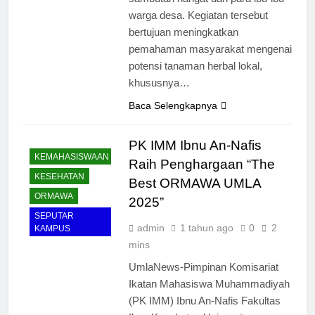
warga desa. Kegiatan tersebut
bertujuan meningkatkan
pemahaman masyarakat mengenai
potensi tanaman herbal lokal,
khususnya…
Baca Selengkapnya
PK IMM Ibnu An-Nafis
KEMAHASISWAAN
Raih Penghargaan “The
KESEHATAN
Best ORMAWA UMLA
ORMAWA
2025”
SEPUTAR
admin
1 tahun ago
0
2
KAMPUS
mins
UmlaNews-Pimpinan Komisariat
Ikatan Mahasiswa Muhammadiyah
(PK IMM) Ibnu An-Nafis Fakultas