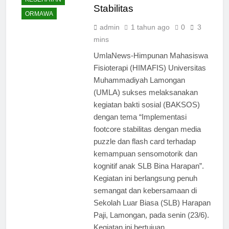
Stabilitas
ORMAWA
admin
1 tahun ago
0
3
mins
UmlaNews-Himpunan Mahasiswa
Fisioterapi (HIMAFIS) Universitas
Muhammadiyah Lamongan
(UMLA) sukses melaksanakan
kegiatan bakti sosial (BAKSOS)
dengan tema “Implementasi
footcore stabilitas dengan media
puzzle dan flash card terhadap
kemampuan sensomotorik dan
kognitif anak SLB Bina Harapan”.
Kegiatan ini berlangsung penuh
semangat dan kebersamaan di
Sekolah Luar Biasa (SLB) Harapan
Paji, Lamongan, pada senin (23/6).
Kegiatan ini bertujuan…