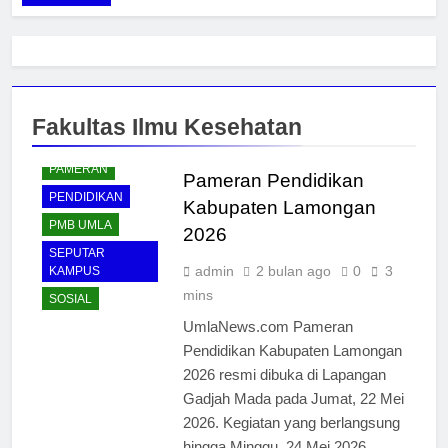
EDUKASI
EDUKASI
EKONOMI
KEMAHASISWAAN
Fakultas Ilmu Kesehatan
LAUNCHING PMB
UMLA
PAMERAN
Pameran Pendidikan
PENDIDIKAN
Kabupaten Lamongan
PMB UMLA
2026
SEPUTAR
admin
2 bulan ago
0
3
KAMPUS
mins
SOSIAL
UmlaNews.com Pameran
Pendidikan Kabupaten Lamongan
2026 resmi dibuka di Lapangan
Gadjah Mada pada Jumat, 22 Mei
2026. Kegiatan yang berlangsung
hingga Minggu, 24 Mei 2026