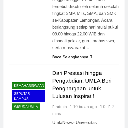
tersebut diikuti oleh seluruh sekolah
tingkat SMP, MTs, SMA, dan SMK
se-Kabupaten Lamongan. Acara
berlangsung setiap hari mulai pukul
08.00 hingga 22.00 WIB dan
dipadati pelajar, guru, mahasiswa,
serta masyarakat…
Baca Selengkapnya
Dari Prestasi hingga
Pengabdian: UMLA Beri
KEMAHASISWAAN
Penghargaan untuk
SEPUTAR
Lulusan Inspiratif
KAMPUS
admin
10 bulan ago
0
2
WISUDA UMLA
mins
UmlaNews- Universitas