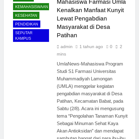
Mahasiswa Farmasi Umla
KEMAHASISWAAN
Kenalkan Manfaat Kunyit
KESEHATAN
Lewat Pengabdian
PENDIDIKAN
Masyarakat di Desa
SEPUTAR
Patihan
KAMPUS
admin
1 tahun ago
0
2
mins
UmlaNews-Mahasiswa Program
Studi S1 Farmasi Universitas
Muhammadiyah Lamongan
(UMLA) menggelar kegiatan
pengabdian masyarakat di Desa
Patihan, Kecamatan Babat, pada
Sabtu (2/8). Acara ini mengusung
tema “Pengolahan Tanaman Kunyit
Sebagai Minuman Sehat Kaya
Akan Antioksidan” dan mendapat
sambutan hangat dari para ibu-ibu