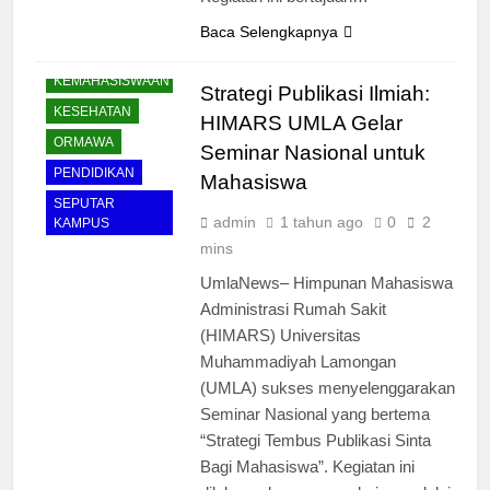
Baca Selengkapnya
KEMAHASISWAAN
Strategi Publikasi Ilmiah:
KESEHATAN
HIMARS UMLA Gelar
ORMAWA
Seminar Nasional untuk
PENDIDIKAN
Mahasiswa
SEPUTAR
admin
1 tahun ago
0
2
KAMPUS
mins
UmlaNews– Himpunan Mahasiswa
Administrasi Rumah Sakit
(HIMARS) Universitas
Muhammadiyah Lamongan
(UMLA) sukses menyelenggarakan
Seminar Nasional yang bertema
“Strategi Tembus Publikasi Sinta
Bagi Mahasiswa”. Kegiatan ini