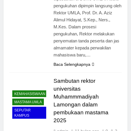
pengukuhan dipimpin langsung oleh
Rektor UMLA, Prof. Dr. A. Aziz
Alimul Hidayat, S.Kep., Ners.,
M.Kes. Dalam prosesi
pengukuhan, Rektor melakukan
penyematan tanda peserta dan jas
almamater kepada perwakilan
mahasiswa baru,…
Baca Selengkapnya
Sambutan rektor
universitas
KEMAHASISWAAN
Muhammmadiyah
MASTAMA UMLA
Lamongan dalam
SEPUTAR
pembukaan mastama
KAMPUS
2025
admin
11 bulan ago
0
2