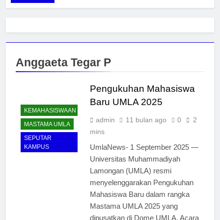
Anggaeta Tegar P
Pengukuhan Mahasiswa
Baru UMLA 2025
KEMAHASISWAAN
admin
11 bulan ago
0
2
MASTAMA UMLA
mins
SEPUTAR
UmlaNews- 1 September 2025 —
KAMPUS
Universitas Muhammadiyah
Lamongan (UMLA) resmi
menyelenggarakan Pengukuhan
Mahasiswa Baru dalam rangka
Mastama UMLA 2025 yang
dipusatkan di Dome UMLA. Acara